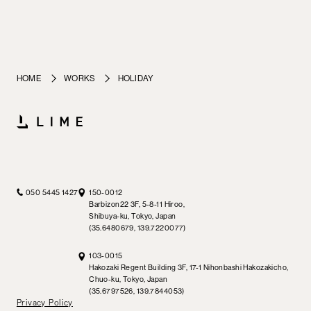
HOME
WORKS
HOLIDAY
050 5445 1427
150-0012
Barbizon22 3F, 5-8-11 Hiroo,
Shibuya-ku, Tokyo, Japan
(35.6480679, 139.7220077)
103-0015
Hakozaki Regent Building 3F, 17-1 Nihonbashi Hakozakicho,
Chuo-ku, Tokyo, Japan
(35.6797526, 139.7844053)
Privacy Policy