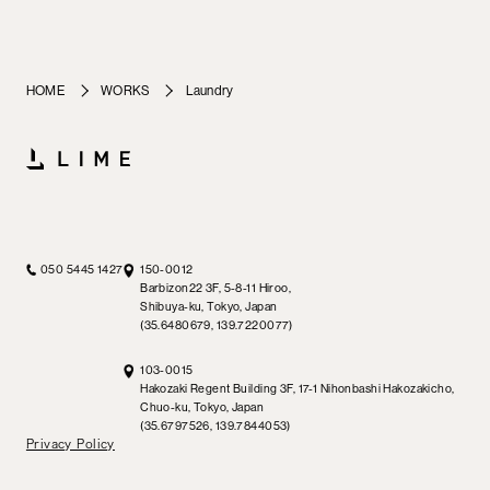
HOME
WORKS
Laundry
050 5445 1427
150-0012
Barbizon22 3F, 5-8-11 Hiroo,
Shibuya-ku, Tokyo, Japan
(35.6480679, 139.7220077)
103-0015
Hakozaki Regent Building 3F, 17-1 Nihonbashi Hakozakicho,
Chuo-ku, Tokyo, Japan
(35.6797526, 139.7844053)
Privacy Policy